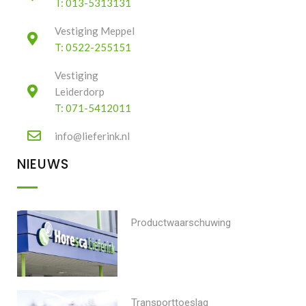
T: 013-5313131
Vestiging Meppel
T: 0522-255151
Vestiging
Leiderdorp
T: 071-5412011
info@lieferink.nl
NIEUWS
Productwaarschuwing
Transporttoeslag