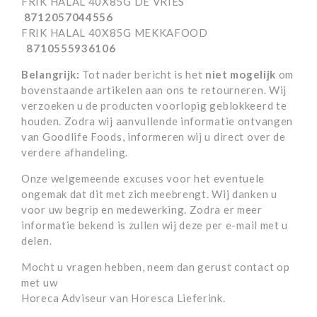
FRIK HALAL 40X85G DE VRIES
8712057044556
FRIK HALAL 40X85G MEKKAFOOD
8710555936106
Belangrijk:
Tot nader bericht is het
niet mogelijk
om
bovenstaande artikelen aan ons te retourneren. Wij
verzoeken u de producten voorlopig geblokkeerd te
houden. Zodra wij aanvullende informatie ontvangen
van Goodlife Foods, informeren wij u direct over de
verdere afhandeling.
Onze welgemeende excuses voor het eventuele
ongemak dat dit met zich meebrengt. Wij danken u
voor uw begrip en medewerking. Zodra er meer
informatie bekend is zullen wij deze per e-mail met u
delen.
Mocht u vragen hebben, neem dan gerust contact op
met uw
Horeca Adviseur van Horesca Lieferink.