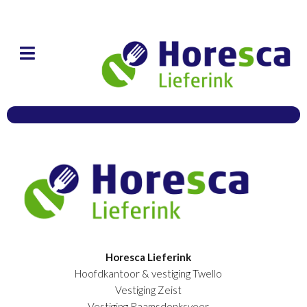
Horesca Lieferink
Hoofdkantoor & vestiging Twello
Vestiging Zeist
Vestiging Raamsdonksveer